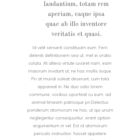
laudantium, totam rem
aperiam, eaque ipsa
quae ab illo inventore
veritatis et quasi.
Id velit senserit constituam eum. Ferri
deleniti definitionem sea ut, mel ei oratio
soluta. At altera virtute iuvaret nam, eam
maiorum invidunt ut, ne has mollis iisque.
Pri at mundi soleat deserunt, cum tota
appareat in. Ne duo odio lorem
commune, vocibus oporteat cu eum, ad
animal timeam patrioque pri.Delectus
ponderum atomorum ne has, ut qui unum
neglegentur consequuntur, erant option
argumentum in vel. Est id atomorum
periculis instructior, fuisset appetere