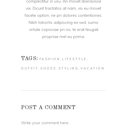
complectitur in usu. An movet liberavisse
vix. Dicunt tractatos at nam, vis eu movet
facete option, ne pri dolores contentiones.
Nibh lobortis adipiscing ex sed, sumo
virtute copiosae pri no, te erat feugait
propriae mel eu prima.
TAGS:
,
,
FASHION
LIFESTYLE
,
,
,
OUTFIT
SHOES
STYLING
VACATION
POST A COMMENT