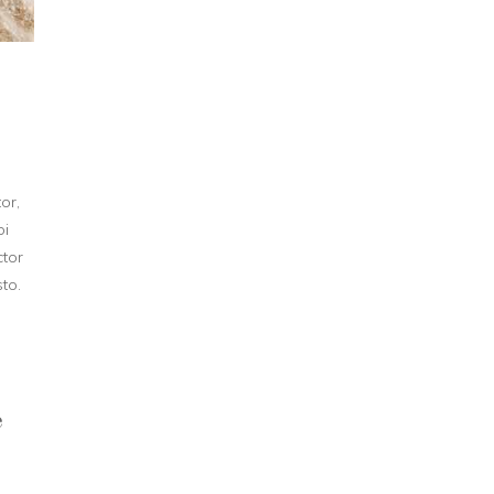
or,
bi
ctor
to.
e