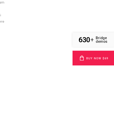
eam
i
ere
630
Bridge
+
demos
BUY NOW $69