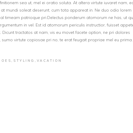
efinitionem sea ut, mel ei oratio soluta. At altera virtute iuvaret nam, 
ri at mundi soleat deserunt, cum tota appareat in. Ne duo odio lorem
l timeam patrioque pri.Delectus ponderum atomorum ne has, ut qu
umentum in vel. Est id atomorum periculis instructior, fuisset appet
x. Dicunt tractatos at nam, vis eu movet facete option, ne pri dolores
, sumo virtute copiosae pri no, te erat feugait propriae mel eu prima.
,
,
HOES
STYLING
VACATION