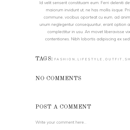
Id velit senserit constituam eum. Ferri deleniti d
maiorum invidunt ut, ne has mollis iisque. P
commune, vocibus oporteat cu eum, ad anima
unum neglegentur consequuntur, erant option arg
complectitur in usu. An movet liberavisse vi
contentiones. Nibh lobortis adipiscing ex sed
TAGS:
,
,
,
FASHION
LIFESTYLE
OUTFIT
S
NO COMMENTS
POST A COMMENT