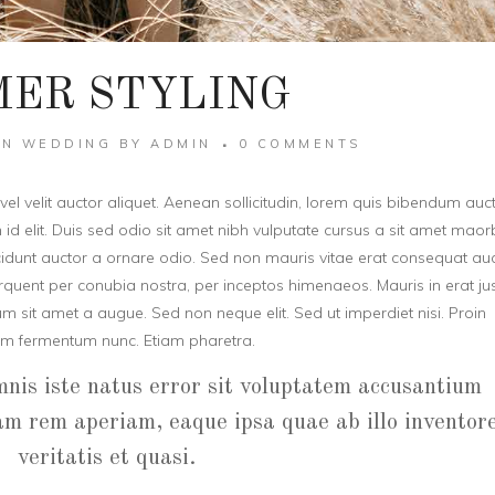
ER STYLING
IN
WEDDING
BY
ADMIN
0 COMMENTS
el velit auctor aliquet. Aenean sollicitudin, lorem quis bibendum auct
h id elit. Duis sed odio sit amet nibh vulputate cursus a sit amet maor
cidunt auctor a ornare odio. Sed non mauris vitae erat consequat au
 torquent per conubia nostra, per inceptos himenaeos. Mauris in erat jus
 sit amet a augue. Sed non neque elit. Sed ut imperdiet nisi. Proin
m fermentum nunc. Etiam pharetra.
mnis iste natus error sit voluptatem accusantium
m rem aperiam, eaque ipsa quae ab illo inventor
veritatis et quasi.